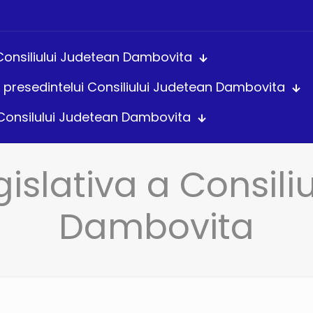
 Consiliului Judetean Dambovita
le presedintelui Consiliului Judetean Dambovita
 Consilului Judetean Dambovita
gislativa a Consil
Dambovita