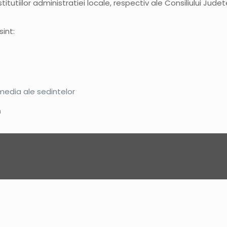
tutiilor administratiei locale, respectiv ale Consiliului Judetean
int:
i media ale sedintelor
n