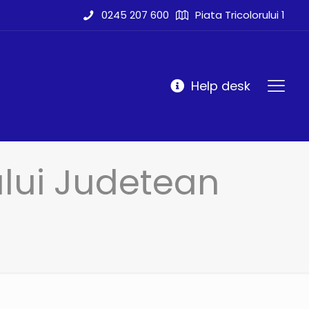
0245 207 600
Piata Tricolorului 1
Help desk
iului Judetean