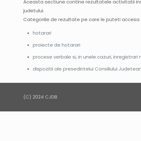
Aceasta sectiune contine rezultatele activitatii insti
judetului.
Categoriile de rezultate pe care le puteti accesa s
hotarari
proiecte de hotarari
procese verbale si, in unele cazuri, inregistrar
dispozitii ale presedintelui Consiliului Judetea
(C) 2024 CJDB